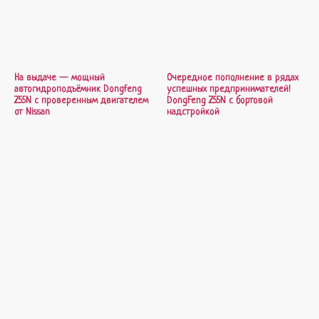
На выдаче — мощный
Очередное пополнение в рядах
автогидроподъёмник Dongfeng
успешных предпринимателей!
Z55N с проверенным двигателем
DongFeng Z55N с бортовой
от Nissan
надстройкой