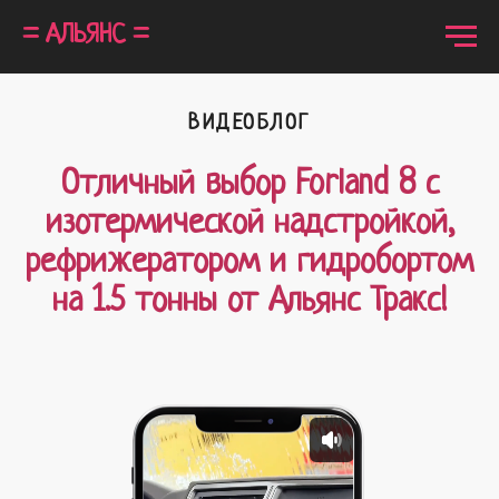
= АЛЬЯНС =
ВИДЕОБЛОГ
Отличный выбор Forland 8 с
изотермической надстройкой,
рефрижератором и гидробортом
на 1.5 тонны от Альянс Тракс!