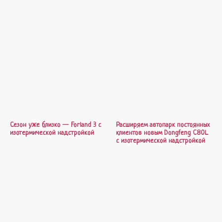
Сезон уже близко — Forland 3 с
Расширяем автопарк постоянных
изотермической надстройкой
клиентов новым Dongfeng C80L
с изотермической надстройкой