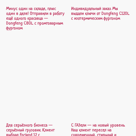
Минус один на складе, плюс
Индивидуальный заказ. Мы
один в деле! Отправили в работу
выдали ключи от Dongfeng C120L
ещё одного красавца —
с изотермическим фургоном
Dongfeng C80L с промтоварным
фургоном
Для серьёзного бизнеса —
С ГАЗели — на новый уровень.
серьёзный грузовик. Клиент
Наш клиент пересел на
выбрал Forland 12 с
современный, стильный и