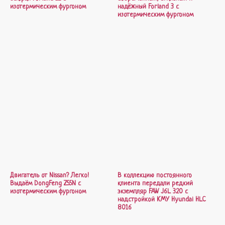
изотермическим фургоном
надёжный Forland 3 с
изотермическим фургоном
Двигатель от Nissan? Легко!
В коллекцию постоянного
Выдаём DongFeng Z55N с
клиента передали редкий
изотермическим фургоном
экземпляр FAW J6L 320 с
надстройкой КМУ Hyundai HLC
8016