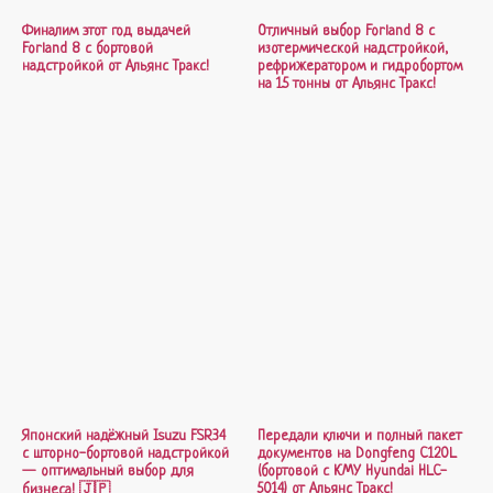
Финалим этот год выдачей
Отличный выбор Forland 8 с
Forland 8 с бортовой
изотермической надстройкой,
надстройкой от Альянс Тракс!
рефрижератором и гидробортом
на 1.5 тонны от Альянс Тракс!
Японский надёжный Isuzu FSR34
Передали ключи и полный пакет
с шторно-бортовой надстройкой
документов на Dongfeng C120L
— оптимальный выбор для
(бортовой с КМУ Hyundai HLC-
5014) от Альянс Тракс!
бизнеса! 🇯🇵