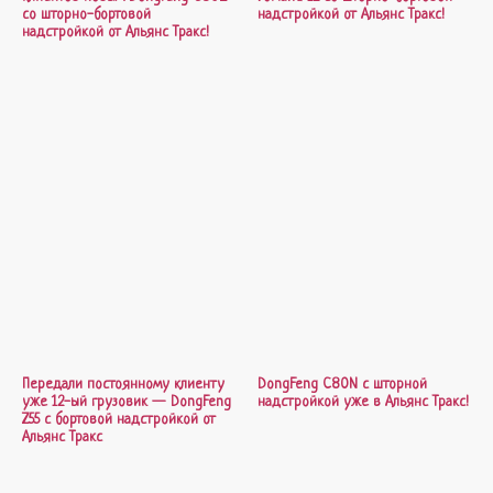
со шторно-бортовой
надстройкой от Альянс Тракс!
надстройкой от Альянс Тракс!
Передали постоянному клиенту
DongFeng C80N с шторной
уже 12-ый грузовик — DongFeng
надстройкой уже в Альянс Тракс!
Z55 с бортовой надстройкой от
Альянс Тракс