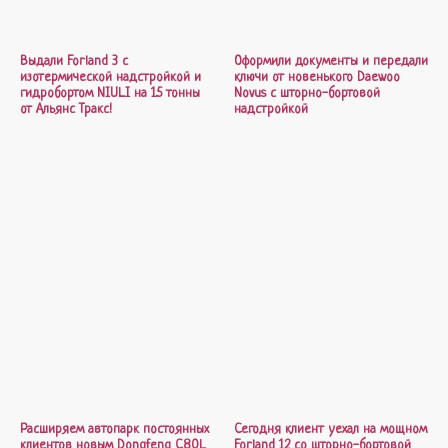
Выдали Forland 3 с
Оформили документы и передали
изотермической надстройкой и
ключи от новенького Daewoo
гидробортом NIULI на 1.5 тонны
Novus с шторно-бортовой
от Альянс Тракс!
надстройкой
Расширяем автопарк постоянных
Сегодня клиент уехал на мощном
клиентов новым Dongfeng C80L
Forland 12 со шторно-бортовой