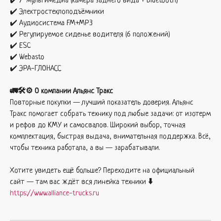
✔️ 7" мультимедиа (камера заднего вида + Bluetooth)
✔️ Электростеклоподъёмники
✔️ Аудиосистема FM+MP3
✔️ Регулируемое сиденье водителя (6 положений)
✔️ ESC
✔️ Webasto
✔️ ЭРА-ГЛОНАСС
🚛🛠️⚙️ О компании Альянс Тракс
Повторные покупки — лучший показатель доверия. Альянс
Тракс помогает собрать технику под любые задачи: от изотерм
и рефов до КМУ и самосвалов. Широкий выбор, точная
комплектация, быстрая выдача, внимательная поддержка. Всё,
чтобы техника работала, а вы — зарабатывали.
Хотите увидеть ещё больше? Переходите на официальный
сайт — там вас ждёт вся линейка техники
⬇️
https://www.alliance-trucks.ru