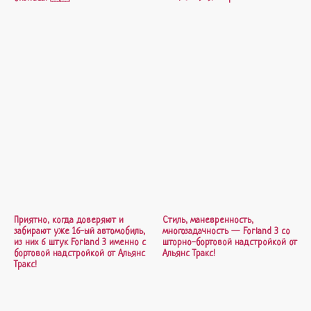
Приятно, когда доверяют и
Стиль, маневренность,
забирают уже 16-ый автомобиль,
многозадачность — Forland 3 со
из них 6 штук Forland 3 именно с
шторно-бортовой надстройкой от
бортовой надстройкой от Альянс
Альянс Тракс!
Тракс!