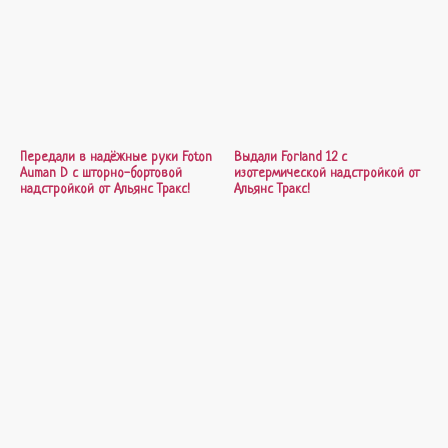
Передали в надёжные руки Foton
Выдали Forland 12 с
Auman D с шторно-бортовой
изотермической надстройкой от
надстройкой от Альянс Тракс!
Альянс Тракс!