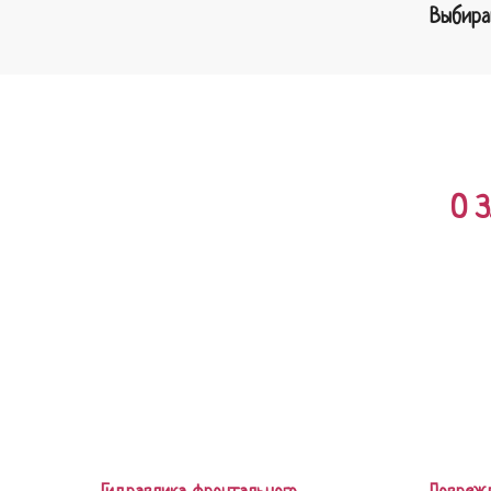
Выбира
О 