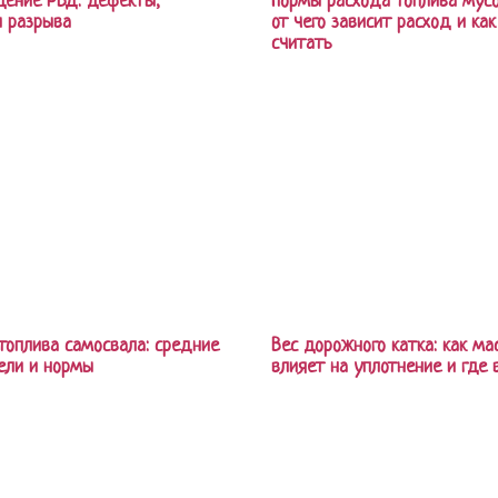
ение РВД: дефекты,
Нормы расхода топлива мусо
 разрыва
от чего зависит расход и как
считать
топлива самосвала: средние
Вес дорожного катка: как ма
ели и нормы
влияет на уплотнение и где