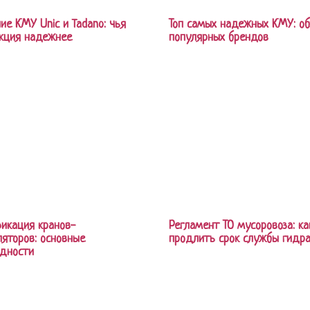
ие КМУ Unic и Tadano: чья
Топ самых надежных КМУ: об
кция надежнее
популярных брендов
икация кранов-
Регламент ТО мусоровоза: ка
яторов: основные
продлить срок службы гидр
идности