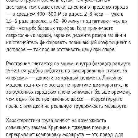
свойств груза и времени суток. Чем уже «окно»
доставки, тем выше ставка: дневная в пределах города
— в среднем 400–600 ₽ за адрес, 2–3 часа — уже в
1,5–2 раза дороже, а 60–90 минут подтягивают чек до
трёх–четырёх базовых тарифов. Если принимаете
сверхсрочные заявки, заранее держите резерв машин и
не стесняйтесь фиксировать повышающий коэффициент в
договоре — так проще отстаивать цену при споре.
Расстояние считается по зонам: внутри базового радиуса
15–20 км удобно работать по фиксированной ставке, за
«поясом» — доплата за каждый километр. Линейная
модель годится не всегда: на практике два коротких, но
загруженных городских плеча занимают больше времени,
чем одно более протяжённое шоссе — корректируйте
прайс с оглядкой на реальную трудоёмкость маршрута.
Характеристики груза влияют на возможность
совмещать заказы. Крупные и тяжёлые позиции
перекрывают компоновку маршрута — это повод для