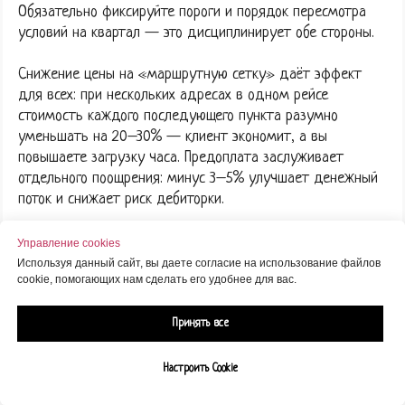
Обязательно фиксируйте пороги и порядок пересмотра
условий на квартал — это дисциплинирует обе стороны.
Снижение цены на «маршрутную сетку» даёт эффект
для всех: при нескольких адресах в одном рейсе
стоимость каждого последующего пункта разумно
уменьшать на 20–30% — клиент экономит, а вы
повышаете загрузку часа. Предоплата заслуживает
отдельного поощрения: минус 3–5% улучшает денежный
поток и снижает риск дебиторки.
Сезонные акции помогают выровнять спрос в «тихие»
Управление cookies
месяцы. Летние скидки до 15–20% оправданы, если
Используя данный сайт, вы даете согласие на использование файлов
cookie, помогающих нам сделать его удобнее для вас.
заранее просчитана себестоимость и сохраняется
целевая маржа. Не опускайте цену «в минус» ради
оборота — лучше предложить пакет из нескольких
Принять все
адресов или бесплатную услугу упаковки.
Настроить Cookie
ПРЕМИАЛЬНЫЕ УСЛУГИ И ДОПОЛНИТЕЛЬНЫЕ СЕРВИСЫ