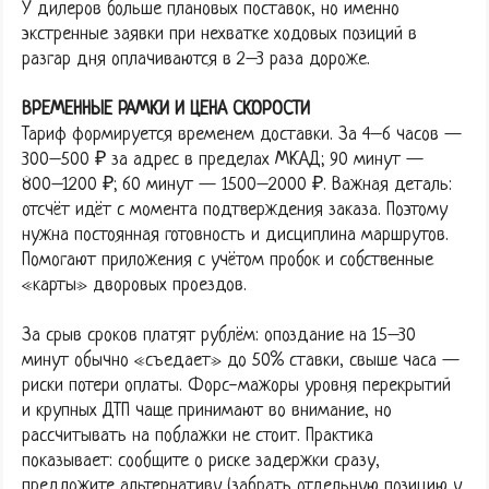
У дилеров больше плановых поставок, но именно
экстренные заявки при нехватке ходовых позиций в
разгар дня оплачиваются в 2–3 раза дороже.
ВРЕМЕННЫЕ РАМКИ И ЦЕНА СКОРОСТИ
Тариф формируется временем доставки. За 4–6 часов —
300–500 ₽ за адрес в пределах МКАД; 90 минут —
800–1200 ₽; 60 минут — 1500–2000 ₽. Важная деталь:
отсчёт идёт с момента подтверждения заказа. Поэтому
нужна постоянная готовность и дисциплина маршрутов.
Помогают приложения с учётом пробок и собственные
«карты» дворовых проездов.
За срыв сроков платят рублём: опоздание на 15–30
минут обычно «съедает» до 50% ставки, свыше часа —
риски потери оплаты. Форс-мажоры уровня перекрытий
и крупных ДТП чаще принимают во внимание, но
рассчитывать на поблажки не стоит. Практика
показывает: сообщите о риске задержки сразу,
предложите альтернативу (забрать отдельную позицию у