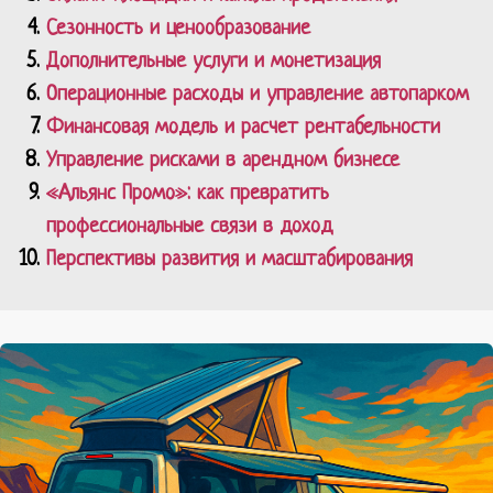
Сезонность и ценообразование
Дополнительные услуги и монетизация
Операционные расходы и управление автопарком
Финансовая модель и расчет рентабельности
Управление рисками в арендном бизнесе
«Альянс Промо»: как превратить
профессиональные связи в доход
Перспективы развития и масштабирования