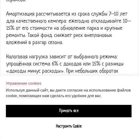
Амортизация рассчитывается из срока службы 7–10 лет
для качественного кемпера: ежегодно откладывайте 10–
15% от его стоимости на обновление парка и крупные
ремонты. Такой фонд снижает риск внеплановых
вложений в разгар сезона.
Налоговая нагрузка зависит от выбранного режима:
упрощённая система 6% с доходов или 15% с разницы
«доходы минус расходы». При небольших оборотах
понятнее вести учёт по простым правилам и заранее
Управление cookies
фиксировать подход к списанию затрат.
Используя данный сайт, вы даете согласие на использование файлов
cookie, помогающих нам сделать его удобнее для вас.
ТОЧКА БЕЗУБЫТОЧНОСТИ И РЕНТАБЕЛЬНОСТЬ
Безубыточности достигают при загрузке 80–100 дней в
Принять все
год — дальше проект начинает покрывать стартовые
инвестиции. В первый сезон выйти в ноль сложно из-за
Настроить Cookie
запуска и простоя вне летних месяцев, поэтому резерв
обязателен.