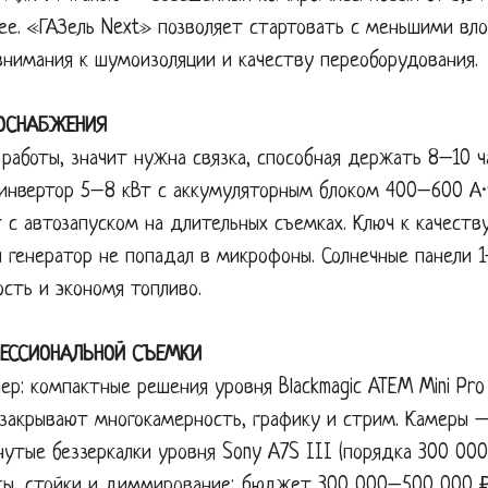
ее. «ГАЗель Next» позволяет стартовать с меньшими вло
внимания к шумоизоляции и качеству переоборудования.
ОСНАБЖЕНИЯ
работы, значит нужна связка, способная держать 8–10 ч
инвертор 5–8 кВт с аккумуляторным блоком 400–600 А·
 с автозапуском на длительных съемках. Ключ к качеств
ы генератор не попадал в микрофоны. Солнечные панели 
сть и экономя топливо.
ЕССИОНАЛЬНОЙ СЪЕМКИ
: компактные решения уровня Blackmagic ATEM Mini Pro 
закрывают многокамерность, графику и стрим. Камеры — 
нутые беззеркалки уровня Sony A7S III (порядка 300 00
сы, стойки и диммирование; бюджет 300 000–500 000 