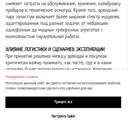
снижает затраты на обслуживание, хранение, калибровку
приборов и технические осмотры. Кроме того, арендный
парк зачастую включает более широкий спектр моделей,
адаптированных под разные задачи: от небольших
однофазных до мощных трехфазных агрегатов с
возможностью параллельной работы.
ВЛИЯНИЕ ЛОГИСТИКИ И СЦЕНАРИЕВ ЭКСПЛУАТАЦИИ
При принятии решения между арендой и покупкой
критически важно понимать, как часто, где и в каких
условиях будет использоваться установка. Например,
если генератор должен работать в труднодоступных
Управление cookies
районах или выезжать в зону отключения без
Используя данный сайт, вы даете согласие на использование файлов
cookie, помогающих нам сделать его удобнее для вас.
предварительной логистической подготовки, понадобится
автономная мобильная модель с проходимым шасси и
расширенным топливным баком. Если же сценарий —
Принять все
работа на стационарной площадке, требования
меняются: здесь важны устойчивость, минимальный
Настроить Cookie
шум, простота подключения. От этого зависят и