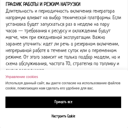
ГРАФИК РАБОТЫ И РЕЖИМ НАГРУЗКИ
Длительность и периодичность включения генератора
напрямую влияют на выбор технической платформы. Если
установка будет запускаться раз в неделю на пару
часов — требования к ресурсу и охлаждению будут
мягче, чем при ежедневной эксплуатации. Важно
заранее уточнить: идет ли речь о резервном включении,
непрерывной работе в течение суток или о переменном
режиме. От этого зависит не только подбор модели, но и
схема обслуживания, частота ТО, стратегия по топливу и
смене расходников.
Управление cookies
ПАРАМЕТРЫ МОЩНОСТИ И ТИП НАГРУЗКИ
Используя данный сайт, вы даете согласие на использование файлов
cookie, помогающих нам сделать его удобнее для вас.
Расчет необходимой мощности генератора должен
учитывать не только суммарную нагрузку, но и пусковые
Принять все
токи, фазность, скачки при старте оборудования.
Особенно это критично для объектов с насосами,
компрессорами или сваркой. Запас по мощности должен
Настроить Cookie
быть технически обоснован, а не взят «на глаз». Часто