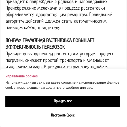
приводит к повреждению роликов и направляющих.
Пренебрежение мелочами в процессе растентовки
оборачивается дорогостоящим ремонтом. Правильный
алгоритм действий должен стать автоматическим
навыком каждого водителя.
ПОЧЕМУ ГРАМОТНАЯ РАСТЕНТОВКА ПОВЫШАЕТ
ЭФФЕКТИВНОСТЬ ПЕРЕВОЗОК
Правильно выполненная растентовка ускоряет процесс
погрузки, снижает простой транспорта и уменьшает
износ механизмов. В результате компания получает
более высокую оборачиваемость рейсов и экономию на
Управление cookies
обслуживании. Для водителя и собственника техники это
Используя данный сайт, вы даете согласие на использование файлов
означает стабильную работу и меньшие затраты.
cookie, помогающих нам сделать его удобнее для вас.
Компетентность в таких вопросах напрямую влияет на
эффективность бизнеса и репутацию перевозчика.
Принять все
Настроить Cookie