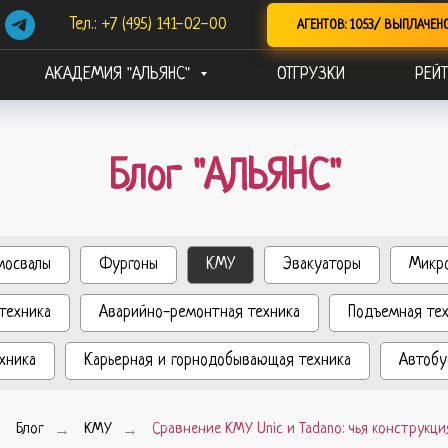
Тел.: +7 (495) 141-02-00
АГЕНТОВ: 1053/ ВЫПЛАЧЕН
АКАДЕМИЯ "АЛЬЯНС"
ОТГРУЗКИ
РЕЙТ
Блог "АЛЬЯНС"
мосвалы
Фургоны
КМУ
Эвакуаторы
Микр
техника
Аварийно-ремонтная техника
Подъемная те
хника
Карьерная и горнодобывающая техника
Автобу
→
Блог
→
КМУ
→
Сравнение КМУ Unic и Tadano: чья конструкц