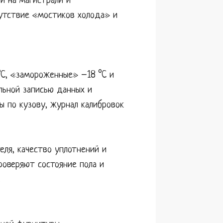
и на магистрали и
сутствие «мостиков холода» и
°C, «замороженные» −18 °C и
льной записью данных и
ы по кузову, журнал калибровок
еля, качество уплотнений и
роверяют состояние пола и
.