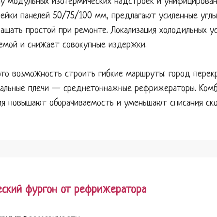
ну модульных изотермических надстроек и унифицирова
ейки панелей 50/75/100 мм, предлагают усиленные углы
ащать простой при ремонте. Локализация холодильных у
емой и снижает совокупные издержки.
 это возможность строить гибкие маршруты: город пере
нальные плечи — среднетоннажные рефрижераторы. Комб
ия повышают оборачиваемость и уменьшают списания ско
еский фургон от рефрижератора