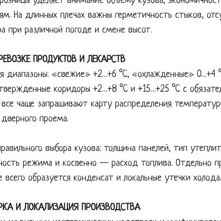
 розницы уделяет внимание объему кузова, экономичност
иям. На длинных плечах важны герметичность стыков, от
а при различной погоде и смене высот.
РЕВОЗКЕ ПРОДУКТОВ И ЛЕКАРСТВ
я диапазоны: «свежие» +2…+6 °C, «охлажденные» 0…+4 
вержденные коридоры +2…+8 °C и +15…+25 °C с обязате
 все чаще запрашивают карту распределения температур
 дверного проема.
равильного выбора кузова: толщина панелей, тип утеплит
ость режима и косвенно — расход топлива. Отдельно п
е всего образуется конденсат и локальные утечки холода
РКА И ЛОКАЛИЗАЦИЯ ПРОИЗВОДСТВА