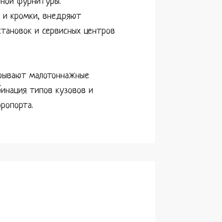
нной фурнитуры.
 и кромки, внедряют
становок и сервисных центров
крывают малотоннажные
инация типов кузовов и
ропорта.