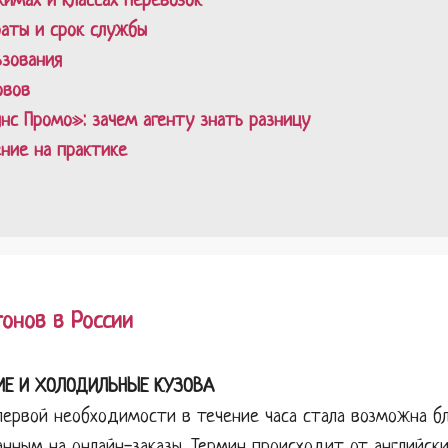
имах и классах перевозок
раты и срок службы
ьзования
овов
нс Промо»: зачем агенту знать разницу
ние на практике
онов в России
ИЕ И ХОЛОДИЛЬНЫЕ КУЗОВА
первой необходимости в течение часа стала возможна 
нным на онлайн-заказы. Термин происходит от английских