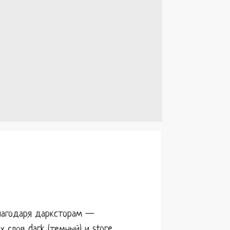
благодаря дарксторам —
 слов dark (темный) и store