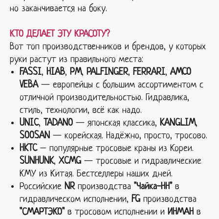
но заканчивается на боку.
КТО ДЕЛАЕТ ЭТУ КРАСОТУ?
Вот топ производственников и брендов, у которых
руки растут из правильного места:
FASSI
,
HIAB
,
PM
,
PALFINGER
,
FERRARI
,
AMCO
VEBA
— европейцы с большим ассортиментом с
отличной производительностью. Гидравлика,
стиль, технологии, всё как надо.
UNIC
,
TADANO
— японская классика,
KANGLIM
,
SOOSAN
— корейская. Надёжно, просто, тросово.
HKTC
– популярные тросовые краны из Кореи.
SUNHUNK
,
XCMG
— тросовые и гидравлические
КМУ из Китая. Бестселлеры наших дней.
Российские
NR
производства
"Чайка-НН"
в
гидравлическом исполнении,
FG
производства
"СМАРТЭКО"
в тросовом исполнении и
ИНМАН
в