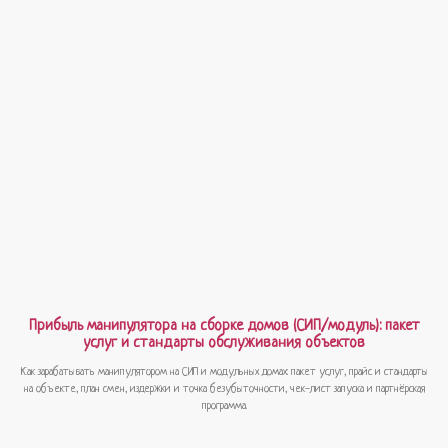
Прибыль манипулятора на сборке домов (СИП/модуль): пакет
услуг и стандарты обслуживания объектов
Как зарабатывать манипулятором на СИП и модульных домах: пакет услуг, прайс и стандарты
на объекте, план смен, издержки и точка безубыточности, чек-лист запуска и партнёрская
программа.