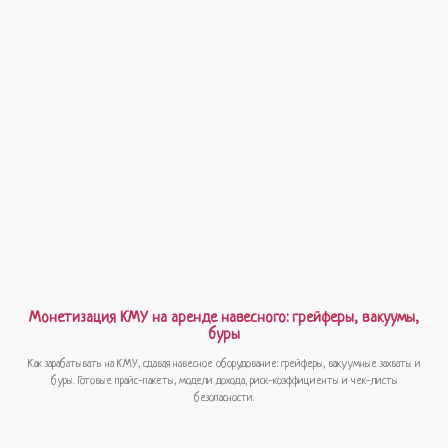
Монетизация КМУ на аренде навесного: грейферы, вакуумы,
буры
Как зарабатывать на КМУ, сдавая навесное оборудование: грейферы, вакуумные захваты и
буры. Готовые прайс-пакеты, модели дохода, риск-коэффициенты и чек-листы
безопасности.