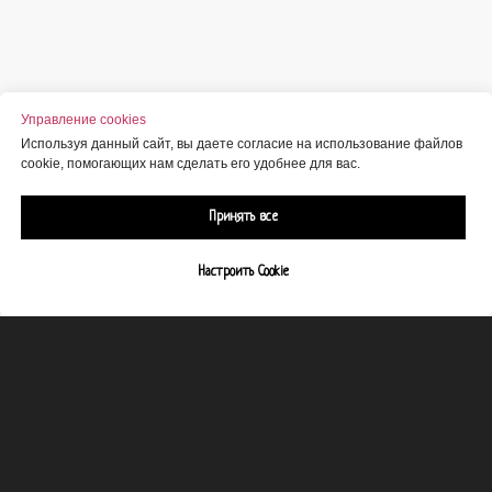
Управление cookies
Используя данный сайт, вы даете согласие на использование файлов
cookie, помогающих нам сделать его удобнее для вас.
Принять все
Настроить Cookie
Заработок на КМУ: 30 ниш, калькулятор маржи и план загрузки
Практический гид по заработку на КМУ в 2025–2026: карта из 30 ниш, комплектация и прайс,
калькулятор маржи и точка безубыточности, план загрузки смен и контроль рисков.